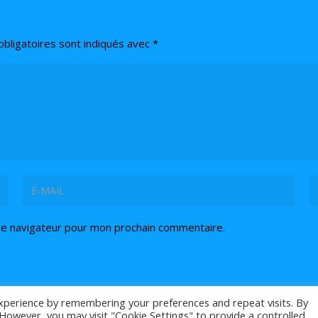
bligatoires sont indiqués avec
*
le navigateur pour mon prochain commentaire.
xperience by remembering your preferences and repeat visits. By
. However, you may visit "Cookie Settings" to provide a controlled