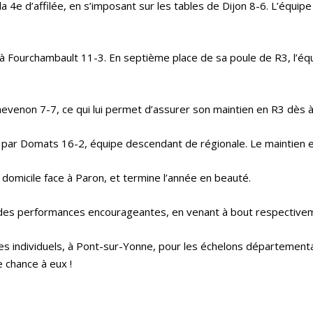
 la 4e d’affilée, en s’imposant sur les tables de Dijon 8-6. L’équi
e à Fourchambault 11-3. En septième place de sa poule de R3, l’éq
venon 7-7, ce qui lui permet d’assurer son maintien en R3 dès à p
par Domats 16-2, équipe descendant de régionale. Le maintien es
domicile face à Paron, et termine l’année en beauté.
é des performances encourageantes, en venant à bout respective
 des individuels, à Pont-sur-Yonne, pour les échelons département
e chance à eux !