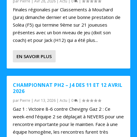
par
Pierre
|
Avr 28, 2026
|
Actu
|
0
|
Finales régionales par Classements à Mouchard
(Jura) dimanche dernier et une bonne prestation de
Solëa (F5) qui termine 9ème sur 21 joueuses
présentes avec un bon niveau de jeu (dixit son
coach) et pour Jack (H12) qui a été plus...
EN SAVOIR PLUS
CHAMPIONNAT PH2 – J4 DES 11 ET 12 AVRIL
2026
par
Pierre
|
Avr 13, 2026
|
Actu
|
0
|
Gaz 1 : Victoire 8-6 contre Chevigny Gaz 2 : Ce
week-end l’équipe 2 se déplaçait à NEVERS pour une
rencontre importante pour le maintien. Face à une
équipe homogène, les rencontres furent très