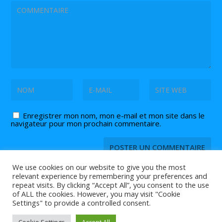
Enregistrer mon nom, mon e-mail et mon site dans le
navigateur pour mon prochain commentaire.
We use cookies on our website to give you the most
relevant experience by remembering your preferences and
repeat visits. By clicking “Accept All”, you consent to the use
of ALL the cookies. However, you may visit "Cookie
© 2026 Tout ce que vous devez savoir sur le
et
tennis de table
Settings" to provide a controlled consent.
le
est sur Tennis2Table.
ping pong
Agenda |
Contact |
Partenaires