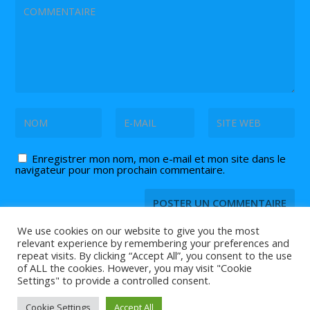
Enregistrer mon nom, mon e-mail et mon site dans le
navigateur pour mon prochain commentaire.
We use cookies on our website to give you the most
relevant experience by remembering your preferences and
repeat visits. By clicking “Accept All”, you consent to the use
of ALL the cookies. However, you may visit "Cookie
© 2026 Tout ce que vous devez savoir sur le
et
tennis de table
Settings" to provide a controlled consent.
le
est sur Tennis2Table.
ping pong
Agenda |
Contact |
Partenaires
Cookie Settings
Accept All