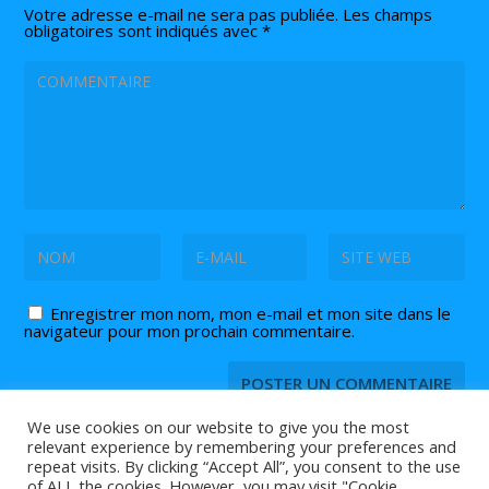
Votre adresse e-mail ne sera pas publiée.
Les champs
obligatoires sont indiqués avec
*
Enregistrer mon nom, mon e-mail et mon site dans le
navigateur pour mon prochain commentaire.
We use cookies on our website to give you the most
relevant experience by remembering your preferences and
repeat visits. By clicking “Accept All”, you consent to the use
of ALL the cookies. However, you may visit "Cookie
© 2026 Tout ce que vous devez savoir sur le
et