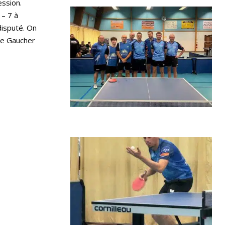
ession.
 – 7 à
disputé. On
re Gaucher