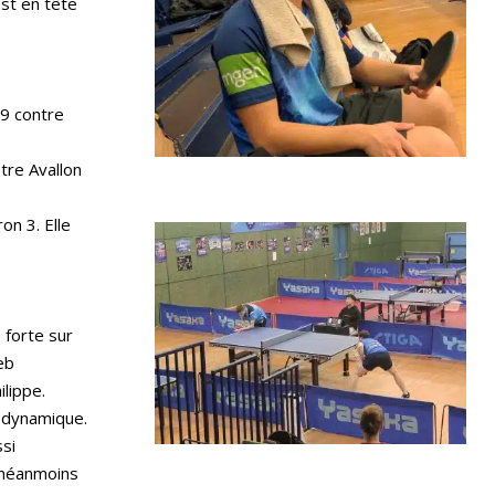
est en tête
-9 contre
ntre Avallon
on 3. Elle
s forte sur
eb
ilippe.
a dynamique.
ssi
a néanmoins