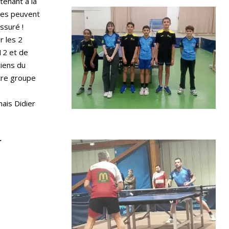
tenant à la
ées peuvent
assuré !
r les 2
 12 et de
ciens du
otre groupe
mais Didier
r