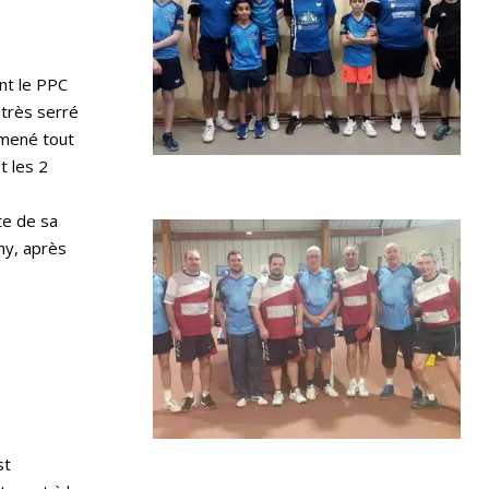
nt le PPC
 très serré
é mené tout
t les 2
te de sa
ny, après
st