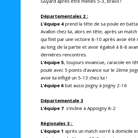
Guyard après être menés 5-3, bravo !
Départementales 2 :
L’équipe 4
prend la tête de sa poule en batta
Avallon chez lui, alors en tête, après un match
qui finit par une victoire 8-10 après avoir ét
au long de la partie et avoir égalisé à 8-8 avan
dernières rencontres.
L’équipe 5
, toujours invaincue, caracole en tê
poule avec 5 points d’avance sur le 2ème Joig
avoir lui infligé un 5-13 chez lui !
L’équipe 6
bat aussi Joigny à Joigny 2-16
Départementale 3
L’équipe 7
s’incline à Appoigny 8-2
Régionales 3 :
L’équipe 1
après un match serré à domicile e