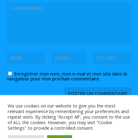
Enregistrer mon nom, mon e-mail et mon site dans le
navigateur pour mon prochain commentaire.
We use cookies on our website to give you the most
relevant experience by remembering your preferences and
repeat visits. By clicking “Accept All”, you consent to the use
of ALL the cookies. However, you may visit "Cookie
© 2026 Tout ce que vous devez savoir sur le
et
tennis de table
Settings" to provide a controlled consent.
le
est sur Tennis2Table.
ping pong