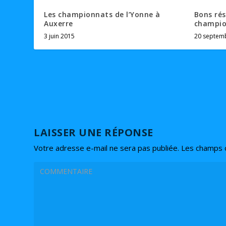
Les championnats de l’Yonne à
Bons rés
Auxerre
champio
3 juin 2015
20 septem
LAISSER UNE RÉPONSE
Votre adresse e-mail ne sera pas publiée.
Les champs o