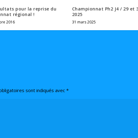
ultats pour la reprise du
Championnat Ph2 J4 / 29 et 
nnat régional !
2025
bre 2016
31 mars 2025
bligatoires sont indiqués avec
*