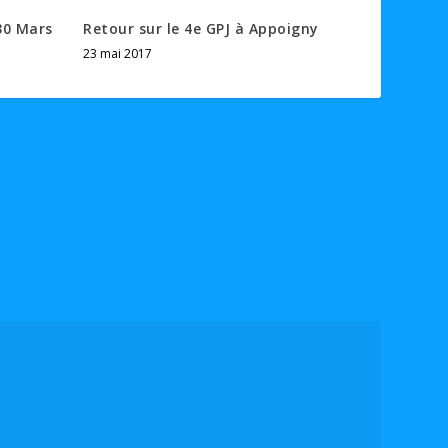
30 Mars
Retour sur le 4e GPJ à Appoigny
23 mai 2017