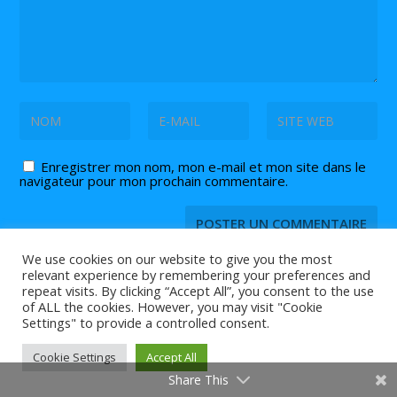
Enregistrer mon nom, mon e-mail et mon site dans le
navigateur pour mon prochain commentaire.
We use cookies on our website to give you the most
relevant experience by remembering your preferences and
repeat visits. By clicking “Accept All”, you consent to the use
of ALL the cookies. However, you may visit "Cookie
© 2026 Tout ce que vous devez savoir sur le
et
tennis de table
Settings" to provide a controlled consent.
le
est sur Tennis2Table.
ping pong
Agenda |
Contact |
Partenaires
Cookie Settings
Accept All
Share This