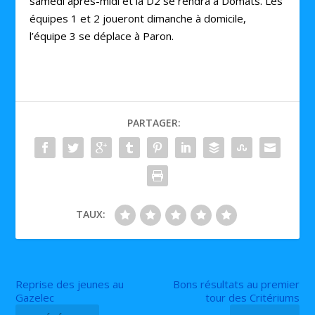
samedi après-midi et la D2 se rendra à Domats. Les
équipes 1 et 2 joueront dimanche à domicile,
l’équipe 3 se déplace à Paron.
PARTAGER:
TAUX:
Reprise des jeunes au
Bons résultats au premier
Gazelec
tour des Critériums