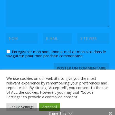
Enregistrer mon nom, mon e-mail et mon site dans le
navigateur pour mon prochain commentaire.
We use cookies on our website to give you the most
relevant experience by remembering your preferences and
repeat visits. By clicking “Accept All”, you consent to the use
of ALL the cookies. However, you may visit "Cookie
© 2026 Tout ce que vous devez savoir sur le
et
tennis de table
Settings" to provide a controlled consent.
le
est sur Tennis2Table.
ping pong
Agenda |
Contact |
Partenaires
Cookie Settings
Accept All
Share This