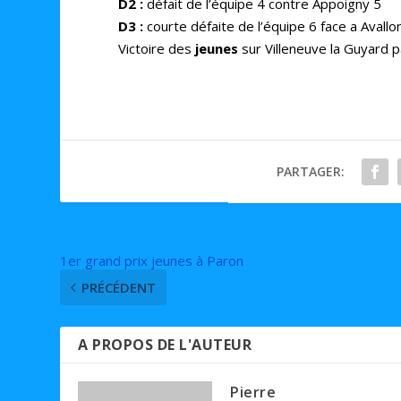
D2 :
défait de l’équipe 4 contre Appoigny 5
D3 :
courte défaite de l’équipe 6 face a Avall
Victoire des
jeunes
sur Villeneuve la Guyard p
PARTAGER:
1er grand prix jeunes à Paron
PRÉCÉDENT
A PROPOS DE L'AUTEUR
Pierre