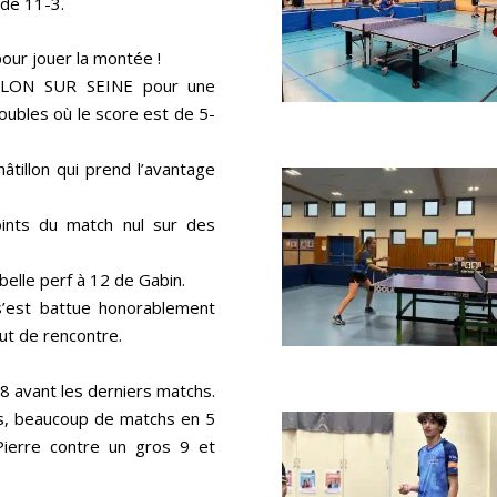
 de 11-3.
our jouer la montée !
ILLON SUR SEINE pour une
oubles où le score est de 5-
âtillon qui prend l’avantage
oints du match nul sur des
elle perf à 12 de Gabin.
s’est battue honorablement
t de rencontre.
8 avant les derniers matchs.
s, beaucoup de matchs en 5
Pierre contre un gros 9 et