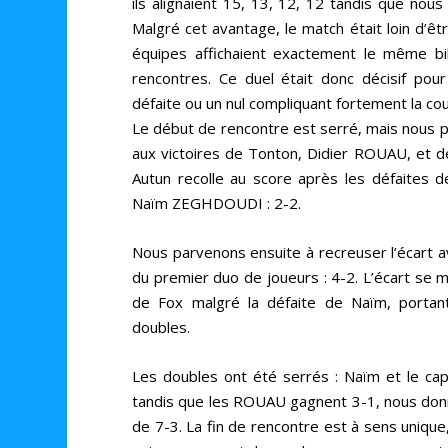
ils alignaient 15, 13, 12, 12 tandis que nous
Malgré cet avantage, le match était loin d’êt
équipes affichaient exactement le même bil
rencontres. Ce duel était donc décisif pour
défaite ou un nul compliquant fortement la co
Le début de rencontre est serré, mais nous 
aux victoires de Tonton, Didier ROUAU, et de
Autun recolle au score après les défaites 
Naïm ZEGHDOUDI : 2-2.
Nous parvenons ensuite à recreuser l’écart a
du premier duo de joueurs : 4-2. L’écart se m
de Fox malgré la défaite de Naïm, portan
doubles.
Les doubles ont été serrés : Naïm et le capi
tandis que les ROUAU gagnent 3-1, nous don
de 7-3. La fin de rencontre est à sens unique