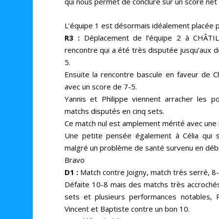
qui nous permet de conclure sur un score net
L’équipe 1 est désormais idéalement placée p
R3 :
Déplacement de l’équipe 2 à CHÂT
rencontre qui a été très disputée jusqu’aux d
5.
Ensuite la rencontre bascule en faveur de Ch
avec un score de 7-5.
Yannis et Philippe viennent arracher les p
matchs disputés en cinq sets.
Ce match nul est amplement mérité avec une b
Une petite pensée également à Célia qui 
malgré
un problème de santé survenu en débu
Bravo
D1 :
Match contre Joigny, match très serré, 8-
Défaite 10-8 mais des matchs très accroché
sets et plusieurs performances notables, 
Vincent et Baptiste contre un bon 10.