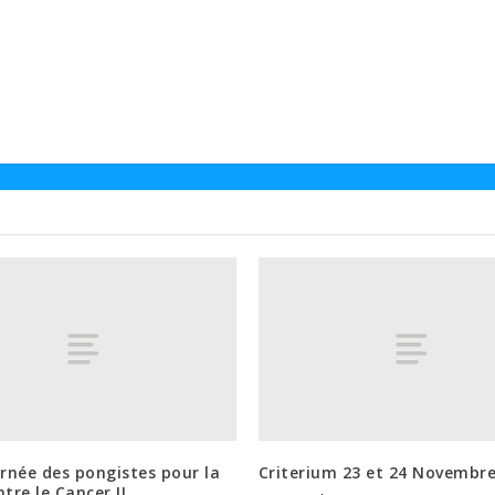
urnée des pongistes pour la
Criterium 23 et 24 Novembr
ntre le Cancer !!