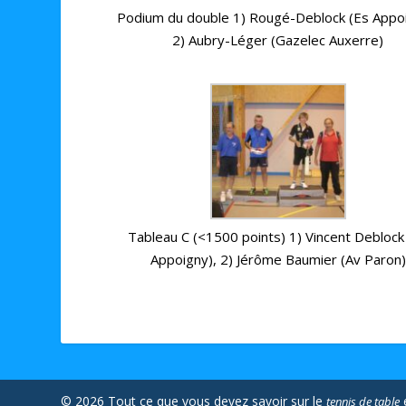
Podium du double 1) Rougé-Deblock (Es Appoi
2) Aubry-Léger (Gazelec Auxerre)
Tableau C (<1500 points) 1) Vincent Deblock
Appoigny), 2) Jérôme Baumier (Av Paron)
© 2026 Tout ce que vous devez savoir sur le
tennis de table