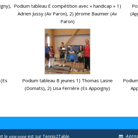
gny),
Podium tableau E compétition avec « handicap » 1)
Po
Adrien Jussy (Av Paron), 2) Jérome Baumier (Av
(Ap
Paron)
 (Es
Podium tableau B jeunes 1) Thomas Lasne
Podium 
(Domats), 2) Lisa Ferrière (Es Appoigny)
App
Agen
et le
est sur Tennis2Table.
ping pong