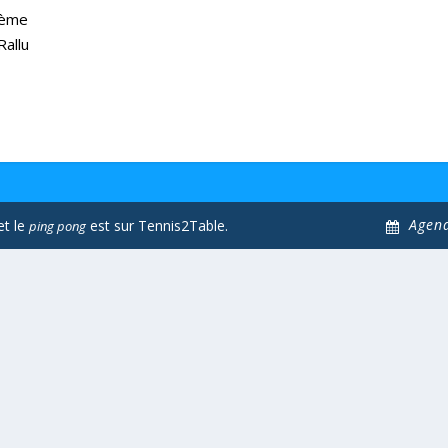
2ème
Rallu
Agen
et le
est sur Tennis2Table.
ping pong