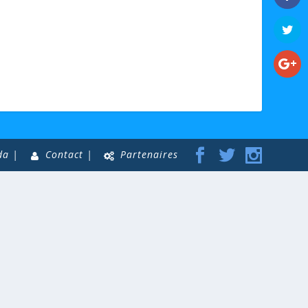
da |
Contact |
Partenaires