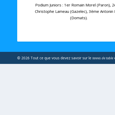
Podium Juniors : 1er Romain Morel (Paron), 
Christophe Lameau (Gazelec), 3ème Antonin 
(Domats).
© 2026 Tout ce que vous devez savoir sur le
tennis de table