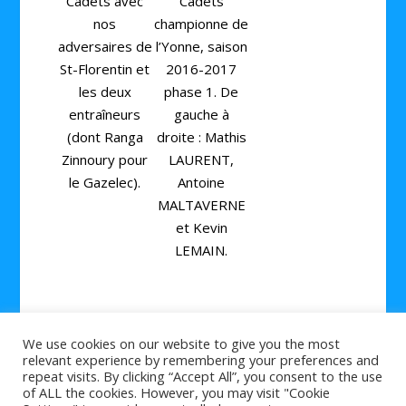
Cadets avec
Cadets
nos
championne de
adversaires de
l’Yonne, saison
St-Florentin et
2016-2017
les deux
phase 1. De
entraîneurs
gauche à
(dont Ranga
droite : Mathis
Zinnoury pour
LAURENT,
le Gazelec).
Antoine
MALTAVERNE
et Kevin
LEMAIN.
We use cookies on our website to give you the most
relevant experience by remembering your preferences and
repeat visits. By clicking “Accept All”, you consent to the use
of ALL the cookies. However, you may visit "Cookie
© 2026 Tout ce que vous devez savoir sur le
et
tennis de table