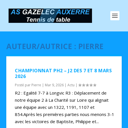
AUTEUR/AUTRICE :
PIERRE
CHAMPIONNAT PH2 – J2 DES 7 ET 8 MARS
2026
Posté par
Pierre
|
Mar 9, 2026
|
Actu
|
R2 : Egalité 7-7 à Longvic R3 : Déplacement de
notre équipe 2 à La Charité sur Loire qui alignait
une équipe avec un 1322, 1191, 1107 et
854.Après les premières parties nous menons 3-1
avec les victoires de Baptiste, Philippe et...