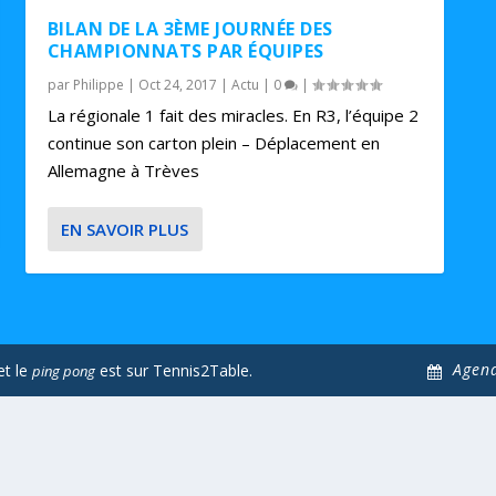
BILAN DE LA 3ÈME JOURNÉE DES
CHAMPIONNATS PAR ÉQUIPES
par
Philippe
|
Oct 24, 2017
|
Actu
|
0
|
La régionale 1 fait des miracles. En R3, l’équipe 2
continue son carton plein – Déplacement en
Allemagne à Trèves
EN SAVOIR PLUS
Agen
et le
est sur Tennis2Table.
ping pong