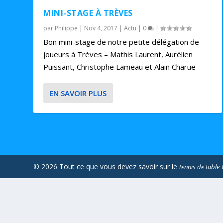
MINI-STAGE À TRÈVES
par
Philippe
|
Nov 4, 2017
|
Actu
|
0
|
Bon mini-stage de notre petite délégation de
joueurs à Trèves – Mathis Laurent, Aurélien
Puissant, Christophe Lameau et Alain Charue
EN SAVOIR PLUS
© 2026 Tout ce que vous devez savoir sur le
tennis de table