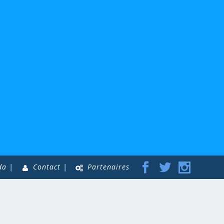
da |
Contact |
Partenaires