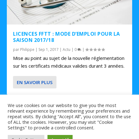
LICENCES FFTT : MODE D’EMPLOI POUR LA
SAISON 2017/18
par
Philippe
|
Sep 1, 2017
|
Actu
|
0
|
Mise au point au sujet de la nouvelle réglementation
sur les certificats médicaux valides durant 3 années.
EN SAVOIR PLUS
We use cookies on our website to give you the most
relevant experience by remembering your preferences and
repeat visits. By clicking “Accept All”, you consent to the use
of ALL the cookies. However, you may visit "Cookie
© 2026 Tout ce que vous devez savoir sur le
et
tennis de table
Settings" to provide a controlled consent.
le
est sur Tennis2Table.
ping pong
Agenda |
Contact |
Partenaires